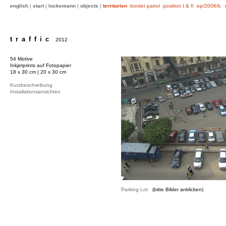
english
|
start
|
lockemann
|
objects
|
territorien
border patrol
position I & II
ep/2006/k.
traffic
2012
54 Motive
Inkjetprints auf Fotopapier
18 x 30 cm | 20 x 30 cm
Kurzbeschreibung
Installationsansichten
Parking Lot
(bitte Bilder anklicken)