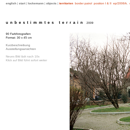
english
|
start
|
lockemann
|
objects
|
territorien
border patrol
position I & II
ep/2006/k.
unbestimmtes terrain
2009
90 Farbfotografien
Format: 30 x 45 cm
Kurzbeschreibung
Ausstellungsansichten
Neues Bild lädt nach 10s
Klick auf Bild führt sofort weiter