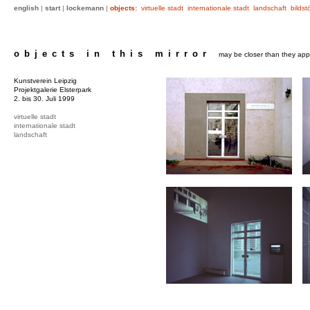
english
|
start
|
lockemann
|
objects:
virtuelle stadt
internationale stadt
landschaft
bildst
objects in this mirror
may be closer than they ap
Kunstverein Leipzig
Projektgalerie Elsterpark
2. bis 30. Juli 1999
virtuelle stadt
internationale stadt
landschaft