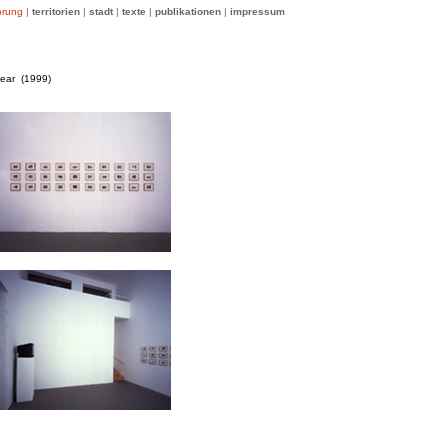
örung
|
territorien
|
stadt
|
texte
|
publikationen
|
impressum
pear (1999)